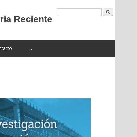
Buscar
ntacto
..