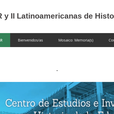
AR
Bienvenidos/as
Mosaico: Memoria(s)
Co
.